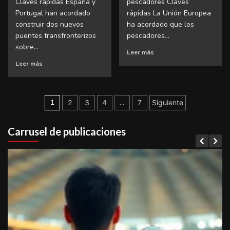
Claves rápidas España y
pescadores Claves
Portugal han acordado
rápidas La Unión Europea
construir dos nuevos
ha acordado que los
puentes transfronterizos
pescadores...
sobre...
Leer más
Leer más
Paginación
1
…
2
3
4
7
Siguiente
de
Carrusel de publicaciones
entradas