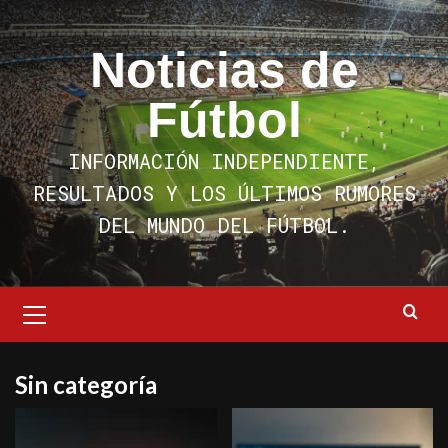
Saltar
al
Noticias de
contenido
Fútbol
INFORMACIÓN INDEPENDIENTE,
RESULTADOS Y LOS ÚLTIMOS RUMORES
DEL MUNDO DEL FÚTBOL.
Menú
primario
Sin categoría