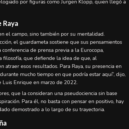
elogiado por figuras como Jurgen Klopp, quien llegó a
e Raya
LaLiga (Primera División)
Noticias destacadas
en el campo, sino también por su mentalidad.
acción, el guardameta sostiene que sus pensamientos
España final Mundial 2026: ocho claves de
su éxito histórico
a conferencia de prensa previa a la Eurocopa,
admin
20 de julio de 2026
filosofía, que defiende la idea de que, al
en atraer esos resultados. Para Raya, su presencia en
 durante mucho tiempo en que podría estar aquí”, dijo,
 Luis Enrique en marzo de 2022.
ores, que la consideran una pseudociencia sin base
spiración. Para él, no basta con pensar en positivo, hay
dado demostrado a lo largo de su trayectoria.
ña