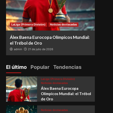
LaLiga (Primera División)
Noticias destacadas
Notici
Álex Baena Eurocopa Olímpicos Mundial:
Espa
el Trébol de Oro
vence
admin
21 de julio de 2026
adm
El último
Popular
Tendencias
LaLiga (Primera División)
Noticias destacadas
Álex Baena Eurocopa
Olímpicos Mundial: el Trébol
de Oro
Noticias destacadas