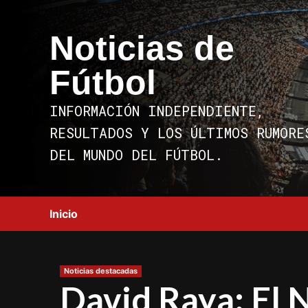
Saltar
al
Noticias de
contenido
Fútbol
INFORMACIÓN INDEPENDIENTE,
RESULTADOS Y LOS ÚLTIMOS RUMORE
DEL MUNDO DEL FÚTBOL.
Inicio
Noticias destacadas
David Raya: El 