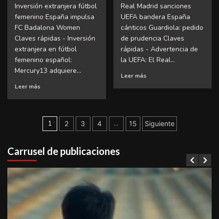
Inversión extranjera fútbol
Real Madrid sanciones
femenino España impulsa
UEFA bandera España
FC Badalona Women
cánticos Guardiola: pedido
Claves rápidas - Inversión
de prudencia Claves
extranjera en fútbol
rápidas - Advertencia de
femenino español:
la UEFA: El Real...
Mercury13 adquiere...
Leer más
Leer más
Paginación
1
…
2
3
4
15
Siguiente
de
Carrusel de publicaciones
entradas