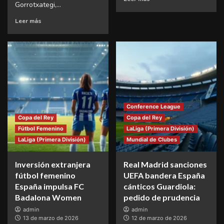
Gorrotxategi,...
Leer más
Conference League
Copa del Rey
Copa del Rey
Fútbol Femenino
LaLiga (Primera División)
LaLiga (Primera División)
Mundial de Clubes
Inversión extranjera
Real Madrid sanciones
fútbol femenino
UEFA bandera España
España impulsa FC
cánticos Guardiola:
Badalona Women
pedido de prudencia
admin
admin
13 de marzo de 2026
12 de marzo de 2026