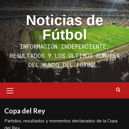
Saltar
al
Noticias de
contenido
Fútbol
INFORMACIÓN INDEPENDIENTE,
RESULTADOS Y LOS ÚLTIMOS RUMORES
DEL MUNDO DEL FÚTBOL.
Menú
primario
Copa del Rey
Partidos, resultados y momentos destacados de la Copa
del Rey.