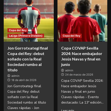
Copa del Rey
LaLiga (Primera División)
Copa del Rey
Jon Gorrotxategi final
Copa COVAP Sevilla
Copa del Rey: debut
2024: Nace embajador
soñado con la Real
Jesús Navas y final en
Sociedad rumbo al
junio
título
admin
24 de marzo de 2026
admin
18 de abril de 2026
Copa COVAP Sevilla 2024:
Jon Gorrotxategi final
Nace embajador Jesús
Copa del Rey: debut
Navas y final en junio
soñado con la Real
Claves rápidas - Evento
Sociedad rumbo al título
destacado: La 13ª edición...
Claves rápidas - Jon
Leer más