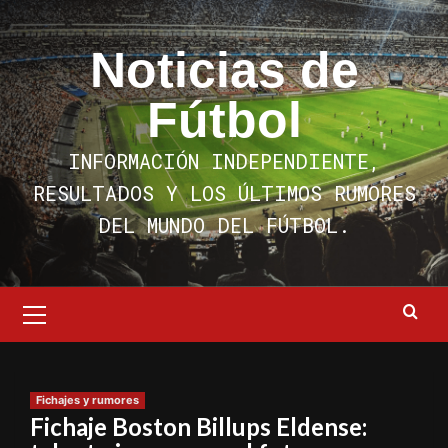
Saltar
al
Noticias de
contenido
Fútbol
INFORMACIÓN INDEPENDIENTE,
RESULTADOS Y LOS ÚLTIMOS RUMORES
DEL MUNDO DEL FÚTBOL.
Menú
primario
Fichajes y rumores
Fichaje Boston Billups Eldense: