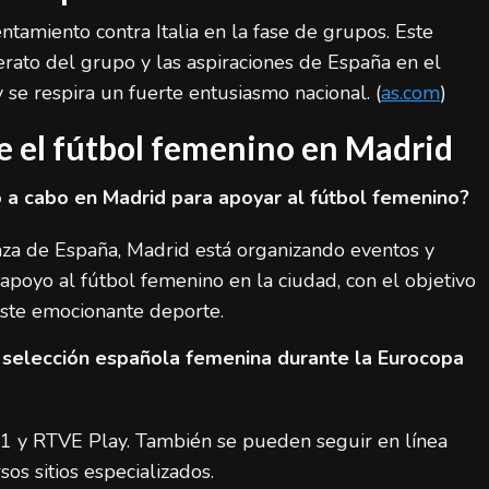
ntamiento contra Italia en la fase de grupos. Este
LaLiga (Primera División)
Noticias destacadas
derato del grupo y las aspiraciones de España en el
España final Mundial 2026: ocho claves de
 se respira un fuerte entusiasmo nacional. (
as.com
)
su éxito histórico
e el fútbol femenino en Madrid
admin
20 de julio de 2026
do a cabo en Madrid para apoyar al fútbol femenino?
za de España, Madrid está organizando eventos y
 apoyo al fútbol femenino en la ciudad, con el objetivo
 este emocionante deporte.
 selección española femenina durante la Eurocopa
a 1 y RTVE Play. También se pueden seguir en línea
os sitios especializados.