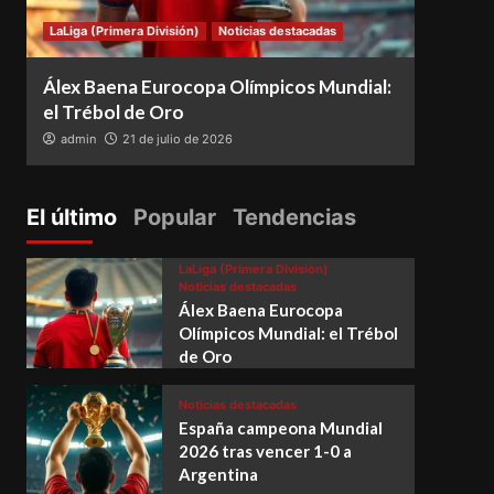
LaLiga (Primera División)
Noticias destacadas
Notici
Álex Baena Eurocopa Olímpicos Mundial:
Espa
el Trébol de Oro
vence
admin
21 de julio de 2026
adm
El último
Popular
Tendencias
LaLiga (Primera División)
Noticias destacadas
Álex Baena Eurocopa
Olímpicos Mundial: el Trébol
de Oro
Noticias destacadas
España campeona Mundial
2026 tras vencer 1-0 a
Argentina