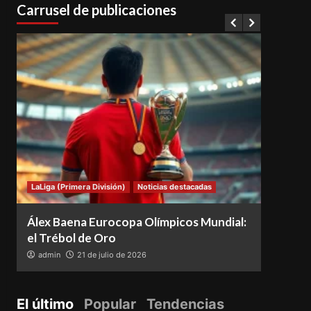
Carrusel de publicaciones
LaLiga (Primera División)
Noticias destacadas
Notici
Álex Baena Eurocopa Olímpicos Mundial:
Espa
el Trébol de Oro
vence
admin
21 de julio de 2026
adm
El último
Popular
Tendencias