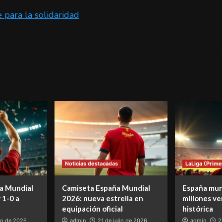
e para la solidaridad
Noticias destacadas
LaLiga (Prime
a Mundial
Camiseta España Mundial
España mun
 1-0 a
2026: nueva estrella en
millones ve
equipación oficial
histórica
lio de 2026
admin
21 de julio de 2026
admin
2