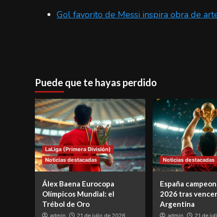
Gol favorito de Messi inspira obra de art
Puede que te hayas perdido
LaLiga (Primera División)
Noticias destacadas
Noticias destacadas
Álex Baena Eurocopa
España campeon
Olímpicos Mundial: el
2026 tras vencer
Trébol de Oro
Argentina
admin
21 de julio de 2026
admin
21 de ju