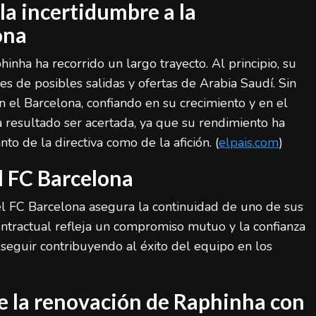
la incertidumbre a la
ona
nha ha recorrido un largo trayecto. Al principio, su
s de posibles salidas y ofertas de Arabia Saudí. Sin
 el Barcelona, confiando en su crecimiento y en el
a resultado ser acertada, ya que su rendimiento ha
to de la directiva como de la afición. (
elpais.com
)
l FC Barcelona
LaLiga (Primera División)
Noticias destacadas
el FC Barcelona asegura la continuidad de uno de sus
ntractual refleja un compromiso mutuo y la confianza
España final Mundial 2026: ocho claves de
su éxito histórico
 seguir contribuyendo al éxito del equipo en los
admin
20 de julio de 2026
e la renovación de Raphinha con