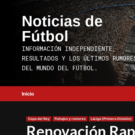
Saltar
al
Noticias de
contenido
Fútbol
INFORMACIÓN INDEPENDIENTE,
RESULTADOS Y LOS ÚLTIMOS RUMORE
DEL MUNDO DEL FÚTBOL.
Inicio
Copa del Rey
Fichajes y rumores
LaLiga (Primera División)
Renovación Rap