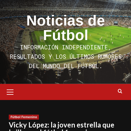
Saltar
al
Noticias de
contenido
Fútbol
INFORMACIÓN INDEPENDIENTE,
RESULTADOS Y LOS ÚLTIMOS RUMORES
DEL MUNDO DEL FÚTBOL.
Menú
primario
Fútbol Femenino
Vicky López: la joven estrella que