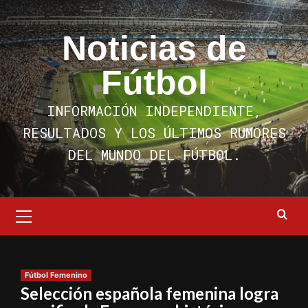
Saltar
al
Noticias de
contenido
Fútbol
INFORMACIÓN INDEPENDIENTE,
RESULTADOS Y LOS ÚLTIMOS RUMORES
DEL MUNDO DEL FÚTBOL.
Menú
primario
Fútbol Femenino
Selección española femenina logra