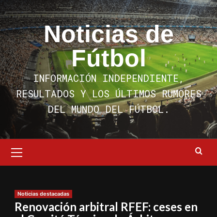
Saltar
al
Noticias de
contenido
Fútbol
INFORMACIÓN INDEPENDIENTE,
RESULTADOS Y LOS ÚLTIMOS RUMORES
DEL MUNDO DEL FÚTBOL.
Menú
primario
Noticias destacadas
Renovación arbitral RFEF: ceses en