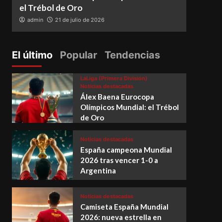
el Trébol de Oro
vence
admin
21 de julio de 2026
adm
El último
Popular
Tendencias
LaLiga (Primera División)
Noticias destacadas
Álex Baena Eurocopa
Olímpicos Mundial: el Trébol
de Oro
Noticias destacadas
España campeona Mundial
2026 tras vencer 1-0 a
Argentina
Noticias destacadas
Camiseta España Mundial
2026: nueva estrella en