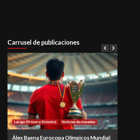
Carrusel de publicaciones
LaLiga (Primera División)
Noticias destacadas
Notici
Álex Baena Eurocopa Olímpicos Mundial:
Espa