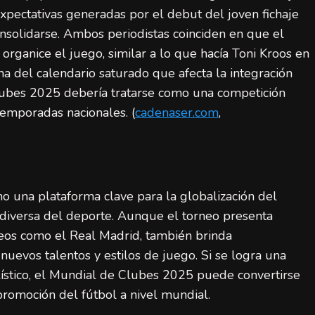
expectativas generadas por el debut del joven fichaje
nsolidarse. Ambos periodistas coinciden en que el
rganice el juego, similar a lo que hacía Toni Kroos en
a del calendario saturado que afecta la integración
lubes 2025 debería tratarse como una competición
temporadas nacionales. (
cadenaser.com
,
 una plataforma clave para la globalización del
y diversa del deporte. Aunque el torneo presenta
eos como el Real Madrid, también brinda
uevos talentos y estilos de juego. Si se logra una
lístico, el Mundial de Clubes 2025 puede convertirse
LaLiga (Primera División)
Noticias destacadas
 promoción del fútbol a nivel mundial.
España final Mundial 2026: ocho claves de