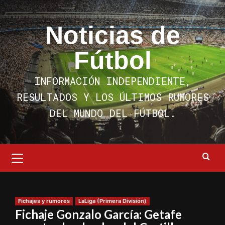
Saltar
al
Noticias de
contenido
Fútbol
INFORMACIÓN INDEPENDIENTE,
RESULTADOS Y LOS ÚLTIMOS RUMORES
DEL MUNDO DEL FÚTBOL.
Menú
primario
Fichajes y rumores
LaLiga (Primera División)
Fichaje Gonzalo García: Getafe