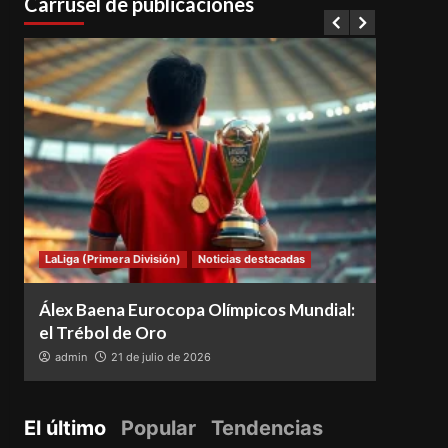
Carrusel de publicaciones
LaLiga (Primera División)
Noticias destacadas
Notici
Álex Baena Eurocopa Olímpicos Mundial:
Espa
el Trébol de Oro
vence
admin
21 de julio de 2026
adm
El último
Popular
Tendencias