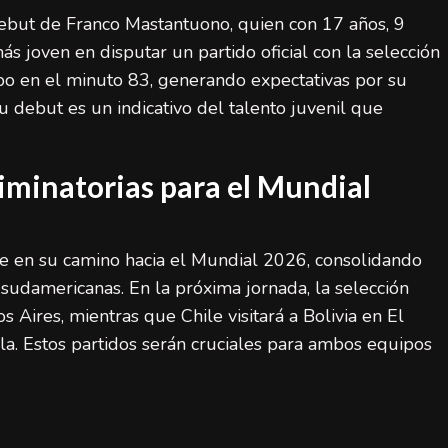
ebut de Franco Mastantuono, quien con 17 años, 9
ás joven en disputar un partido oficial con la selección
mpo en el minuto 83, generando expectativas por su
u debut es un indicativo del talento juvenil que
liminatorias para el Mundial
rme en su camino hacia el Mundial 2026, consolidando
LaLiga (Primera División)
Noticias destacadas
 sudamericanas. En la próxima jornada, la selección
España final Mundial 2026: ocho claves de
 Aires, mientras que Chile visitará a Bolivia en El
su éxito histórico
bla. Estos partidos serán cruciales para ambos equipos
admin
20 de julio de 2026