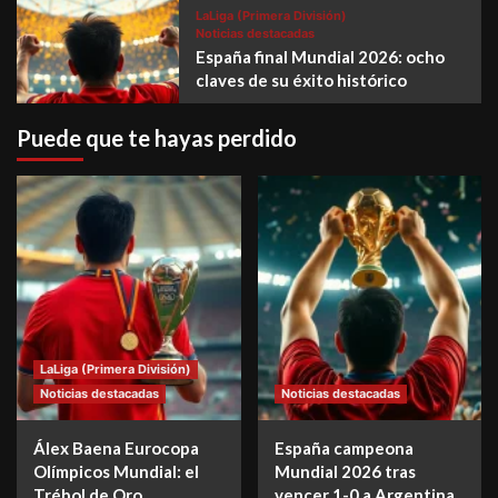
LaLiga (Primera División)
Noticias destacadas
España final Mundial 2026: ocho
claves de su éxito histórico
Puede que te hayas perdido
LaLiga (Primera División)
Noticias destacadas
Noticias destacadas
Álex Baena Eurocopa
España campeona
Olímpicos Mundial: el
Mundial 2026 tras
Trébol de Oro
vencer 1-0 a Argentina