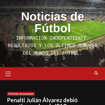
Saltar
al
Noticias de
contenido
Fútbol
INFORMACIÓN INDEPENDIENTE,
RESULTADOS Y LOS ÚLTIMOS RUMORES
DEL MUNDO DEL FÚTBOL.
Menú
primario
Noticias destacadas
Penalti Julián Álvarez debió