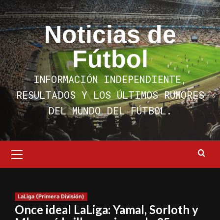
Saltar
al
Noticias de
contenido
Fútbol
INFORMACIÓN INDEPENDIENTE,
RESULTADOS Y LOS ÚLTIMOS RUMORES
DEL MUNDO DEL FÚTBOL.
Menú
primario
LaLiga (Primera División)
Once ideal LaLiga: Yamal, Sorloth y