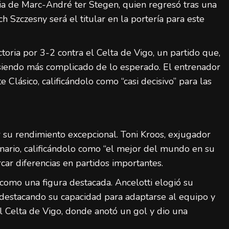
cia de Marc-André ter Stegen, quien regresó tras una
h Szczesny será el titular en la portería para este
España final Mundial 2026: ocho claves de
su éxito histórico
admin
20 de julio de 2026
toria por 3-2 contra el Celta de Vigo, un partido que,
ó siendo más complicado de lo esperado. El entrenador
 Clásico, calificándolo como “casi decisivo” para las
r su rendimiento excepcional. Toni Kroos, exjugador
anario, calificándolo como “el mejor del mundo en su
car diferencias en partidos importantes.
como una figura destacada. Ancelotti elogió su
 destacando su capacidad para adaptarse al equipo y
el Celta de Vigo, donde anotó un gol y dio una