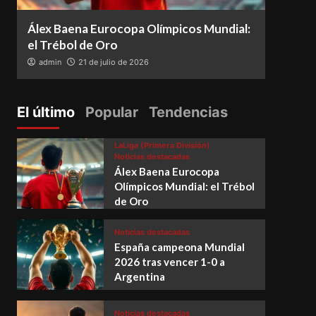
Álex Baena Eurocopa Olímpicos Mundial:
Espa
el Trébol de Oro
vence
admin
21 de julio de 2026
adm
El último
Popular
Tendencias
LaLiga (Primera División)
Noticias destacadas
Álex Baena Eurocopa
Olímpicos Mundial: el Trébol
de Oro
Noticias destacadas
España campeona Mundial
2026 tras vencer 1-0 a
Argentina
Noticias destacadas