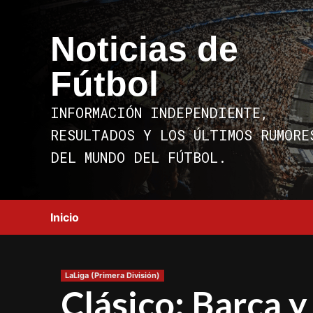
Saltar
al
Noticias de
contenido
Fútbol
INFORMACIÓN INDEPENDIENTE,
RESULTADOS Y LOS ÚLTIMOS RUMORE
DEL MUNDO DEL FÚTBOL.
Inicio
LaLiga (Primera División)
Clásico: Barça y