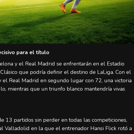
isivo para el título
lona y el Real Madrid se enfrentarán en el Estadio
lásico que podría definir el destino de LaLiga. Con el
y el Real Madrid en segundo lugar con 72, una victoria
tulo, mientras que un triunfo blanco mantendría vivas
de 13 partidos sin perder en todas las competiciones,
l Valladolid en la que el entrenador Hansi Flick rotó a
LaLiga (Primera División)
Noticias destacadas