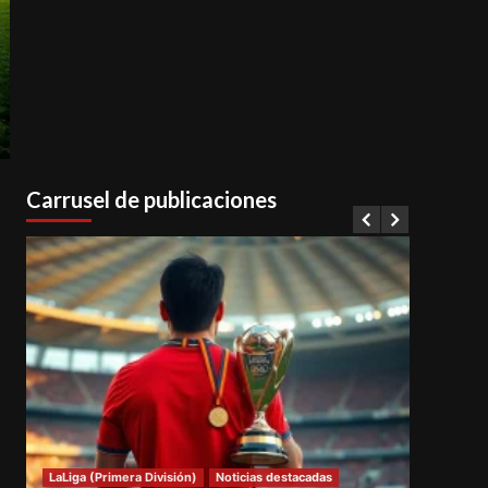
Carrusel de publicaciones
LaLiga (Primera División)
Noticias destacadas
Notici