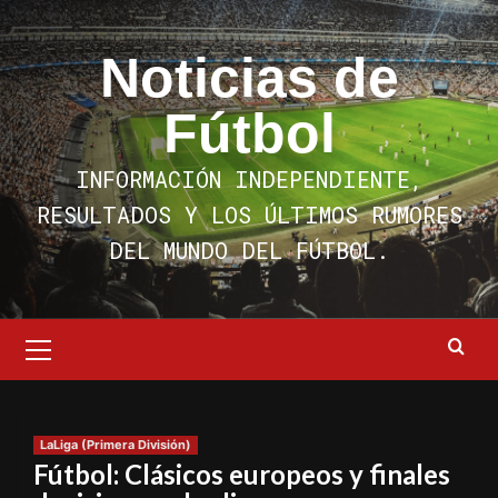
Saltar
al
Noticias de
contenido
Fútbol
INFORMACIÓN INDEPENDIENTE,
RESULTADOS Y LOS ÚLTIMOS RUMORES
DEL MUNDO DEL FÚTBOL.
Menú
primario
LaLiga (Primera División)
Fútbol: Clásicos europeos y finales