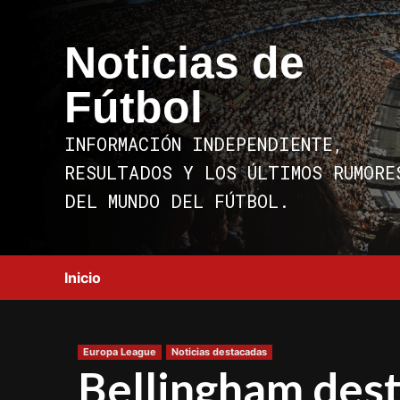
Saltar
al
Noticias de
contenido
Fútbol
INFORMACIÓN INDEPENDIENTE,
RESULTADOS Y LOS ÚLTIMOS RUMORE
DEL MUNDO DEL FÚTBOL.
Inicio
Europa League
Noticias destacadas
Bellingham dest