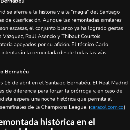
o Bernabéu
su éxito histórico
d se aferra a la historia y a la “magia” del Santiago
admin
20 de julio de 2026
 de clasificación. Aunque las remontadas similares
on escasas, el conjunto blanco ya ha logrado gestas
s Vázquez, Raúl Asencio y Thibaut Courtois
atoria apoyados por su afición. El técnico Carlo
 intentarán la remontada desde todas las vías
ago Bernabéu
es 16 de abril en el Santiago Bernabéu. El Real Madrid
es de diferencia para forzar la prórroga y, en caso de
idista espera una noche histórica que permita al
s semifinales de la Champions League. (
caracol.com.co
)
emontada histórica en el