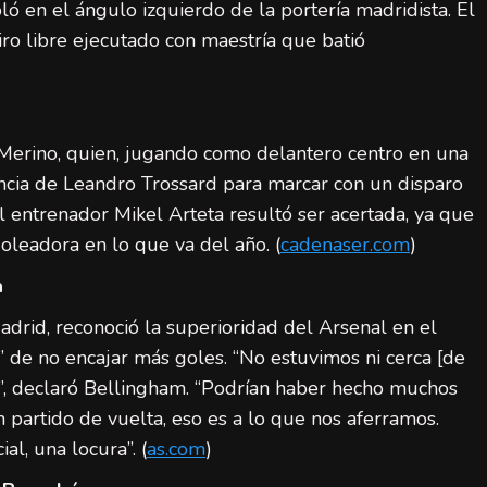
ó en el ángulo izquierdo de la portería madridista. El
iro libre ejecutado con maestría que batió
 Merino, quien, jugando como delantero centro en una
encia de Leandro Trossard para marcar con un disparo
el entrenador Mikel Arteta resultó ser acertada, ya que
leadora en lo que va del año. (
cadenaser.com
)
a
rid, reconoció la superioridad del Arsenal en el
” de no encajar más goles. “No estuvimos ni cerca [de
n”, declaró Bellingham. “Podrían haber hecho muchos
n partido de vuelta, eso es a lo que nos aferramos.
LaLiga (Primera División)
Noticias destacadas
l, una locura”. (
as.com
)
España final Mundial 2026: ocho claves de