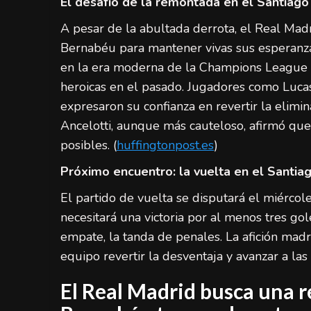
El desafío de la remontada en el Santiag
A pesar de la abultada derrota, el Real Madri
Bernabéu para mantener vivas sus esperanzas
en la era moderna de la Champions League s
heroicas en el pasado. Jugadores como Luca
expresaron su confianza en revertir la elimin
Ancelotti, aunque más cauteloso, afirmó que
posibles. (
huffingtonpost.es
)
Próximo encuentro: la vuelta en el Santi
El partido de vuelta se disputará el miércol
necesitará una victoria por al menos tres gol
empate, la tanda de penales. La afición madr
equipo revertir la desventaja y avanzar a la
El Real Madrid busca una r