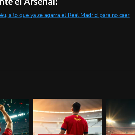
nte el Arsenal:
éu, a lo que ya se agarra el Real Madrid para no caer