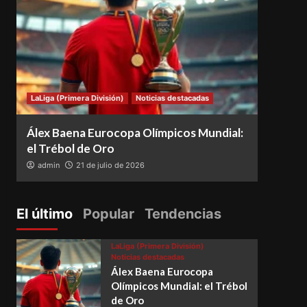
LaLiga (Primera División)
Noticias destacadas
Notici
Álex Baena Eurocopa Olímpicos Mundial:
Espa
el Trébol de Oro
vence
admin
21 de julio de 2026
adm
El último
Popular
Tendencias
LaLiga (Primera División)
Noticias destacadas
Álex Baena Eurocopa
Olímpicos Mundial: el Trébol
de Oro