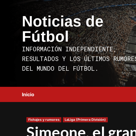
Saltar
al
Noticias de
contenido
Fútbol
INFORMACIÓN INDEPENDIENTE,
RESULTADOS Y LOS ÚLTIMOS RUMORE
DEL MUNDO DEL FÚTBOL.
Inicio
Fichajes y rumores
LaLiga (Primera División)
Simeone, el gran