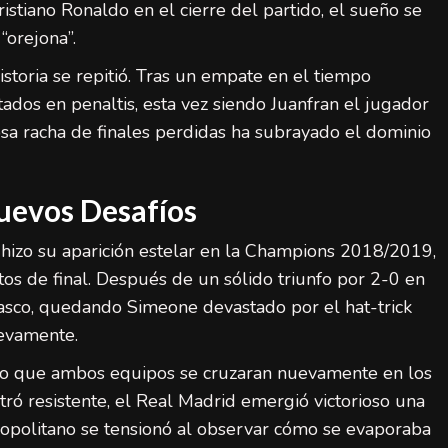
istiano Ronaldo en el cierre del partido, el sueño se
“orejona”.
historia se repitió. Tras un empate en el tiempo
ados en penaltis, esta vez siendo Juanfran el jugador
osa racha de finales perdidas ha subrayado el dominio
LaLiga (Primera División)
Noticias destacadas
España final Mundial 2026: ocho claves de
uevos Desafíos
su éxito histórico
admin
20 de julio de 2026
, hizo su aparición estelar en la Champions 2018/2019,
os de final. Después de un sólido triunfo por 2-0 en
 fiasco, quedando Simeone devastado por el hat-trick
uevamente.
so que ambos equipos se cruzaran nuevamente en los
tró resistente, el Real Madrid emergió victorioso una
ropolitano se tensionó al observar cómo se evaporaba