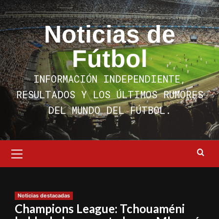
Saltar
al
Noticias de
contenido
Fútbol
INFORMACIÓN INDEPENDIENTE,
RESULTADOS Y LOS ÚLTIMOS RUMORES
DEL MUNDO DEL FÚTBOL.
Menú
primario
Noticias destacadas
Champions League: Tchouaméni