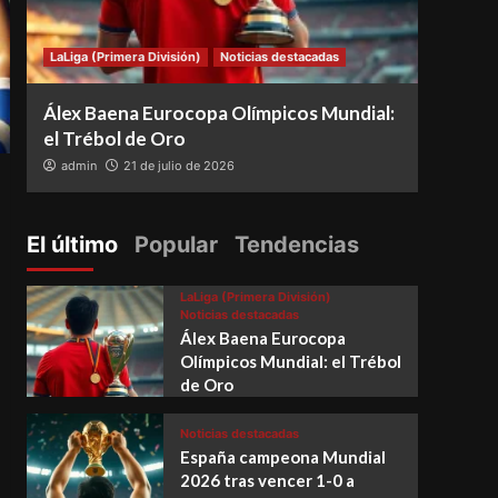
LaLiga (Primera División)
Noticias destacadas
Notici
Álex Baena Eurocopa Olímpicos Mundial:
Espa
el Trébol de Oro
vence
admin
21 de julio de 2026
adm
El último
Popular
Tendencias
LaLiga (Primera División)
Noticias destacadas
Álex Baena Eurocopa
Olímpicos Mundial: el Trébol
de Oro
Noticias destacadas
España campeona Mundial
2026 tras vencer 1-0 a