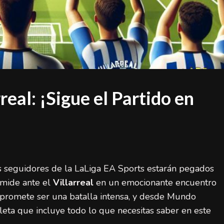
LaLiga (Primera División)
Noticias destacadas
España final Mundial 2026: ocho claves de
su éxito histórico
admin
20 de julio de 2026
real: ¡Sigue el Partido en
s seguidores de la LaLiga EA Sports estarán pegados
mide ante el
Villarreal
en un emocionante encuentro
 promete ser una batalla intensa, y desde Mundo
eta que incluye todo lo que necesitas saber en este