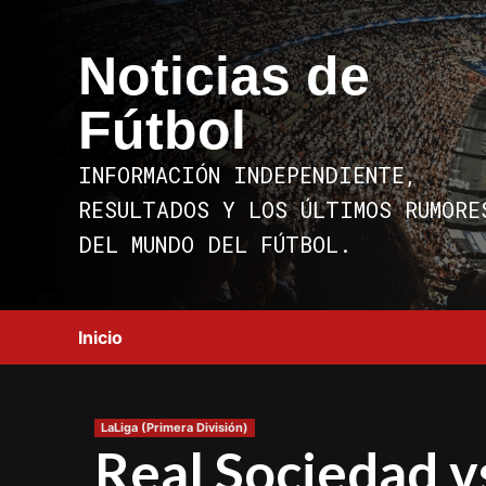
Saltar
al
Noticias de
contenido
Fútbol
INFORMACIÓN INDEPENDIENTE,
RESULTADOS Y LOS ÚLTIMOS RUMORE
DEL MUNDO DEL FÚTBOL.
Inicio
LaLiga (Primera División)
Real Sociedad vs