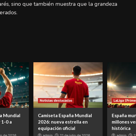
arés, sino que también muestra que la grandeza
erados.
Noticias destacadas
LaLiga (Prime
a Mundial
Camiseta España Mundial
España mun
 1-0 a
2026: nueva estrella en
millones ve
equipación oficial
histórica
lio de 2026
admin
21 de julio de 2026
admin
2