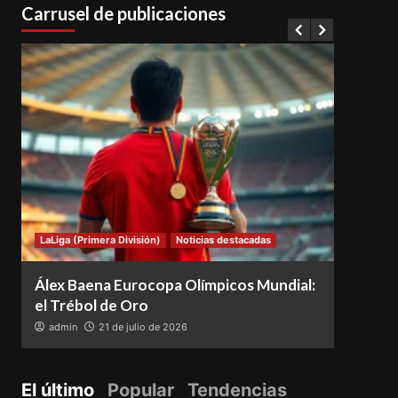
Carrusel de publicaciones
LaLiga (Primera División)
Noticias destacadas
Notici
Álex Baena Eurocopa Olímpicos Mundial:
Espa
el Trébol de Oro
vence
admin
21 de julio de 2026
adm
El último
Popular
Tendencias