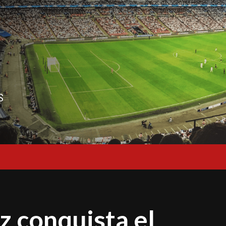
S
 conquista el