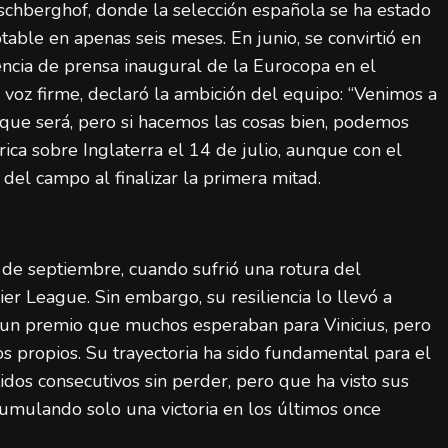
schberghof, donde la selección española se ha estado
able en apenas seis meses. En junio, se convirtió en
rencia de prensa inaugural de la Eurocopa en el
a voz firme, declaró la ambición del equipo: “Venimos a
 que será, pero si hacemos las cosas bien, podemos
órica sobre Inglaterra el 14 de julio, aunque con el
 del campo al finalizar la primera mitad.
 de septiembre, cuando sufrió una rotura del
LaLiga (Primera División)
Noticias destacadas
r League. Sin embargo, su resiliencia lo llevó a
España final Mundial 2026: ocho claves de
 un premio que muchos esperaban para Vinicius, pero
su éxito histórico
 propios. Su trayectoria ha sido fundamental para el
admin
20 de julio de 2026
dos consecutivos sin perder, pero que ha visto sus
umulando solo una victoria en los últimos once