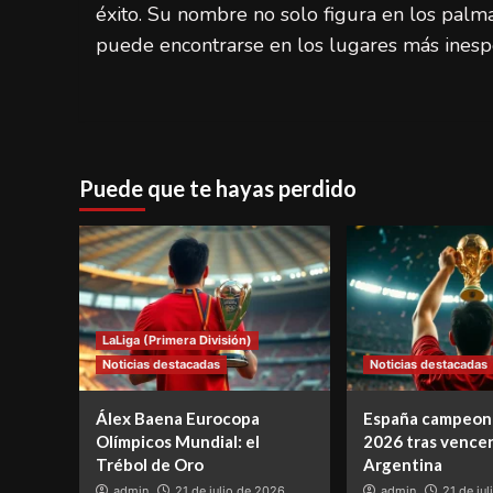
éxito. Su nombre no solo figura en los palm
puede encontrarse en los lugares más inesp
Puede que te hayas perdido
LaLiga (Primera División)
Noticias destacadas
Noticias destacadas
Álex Baena Eurocopa
España campeon
Olímpicos Mundial: el
2026 tras vencer
Trébol de Oro
Argentina
admin
21 de julio de 2026
admin
21 de ju