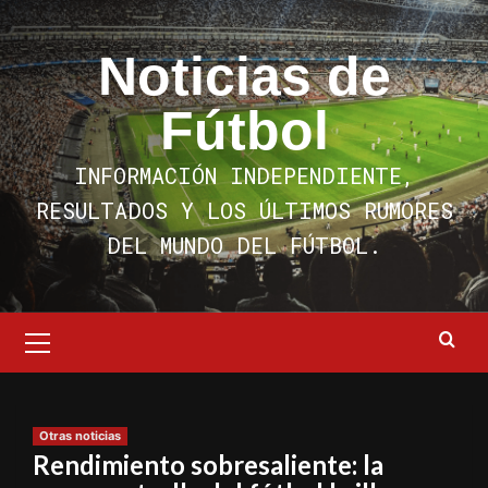
Saltar
al
Noticias de
contenido
Fútbol
INFORMACIÓN INDEPENDIENTE,
RESULTADOS Y LOS ÚLTIMOS RUMORES
DEL MUNDO DEL FÚTBOL.
Menú
primario
Otras noticias
Rendimiento sobresaliente: la