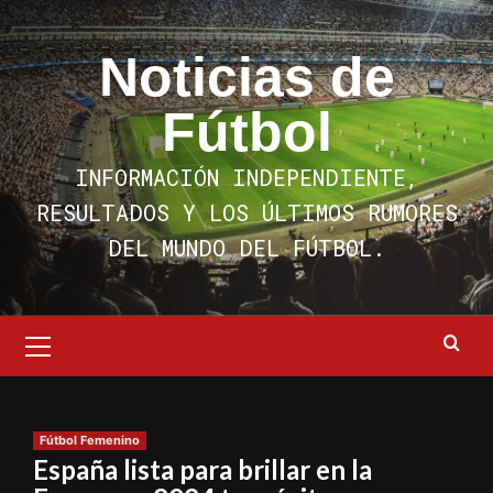
Saltar
al
Noticias de
contenido
Fútbol
INFORMACIÓN INDEPENDIENTE,
RESULTADOS Y LOS ÚLTIMOS RUMORES
DEL MUNDO DEL FÚTBOL.
Menú
primario
Fútbol Femenino
España lista para brillar en la