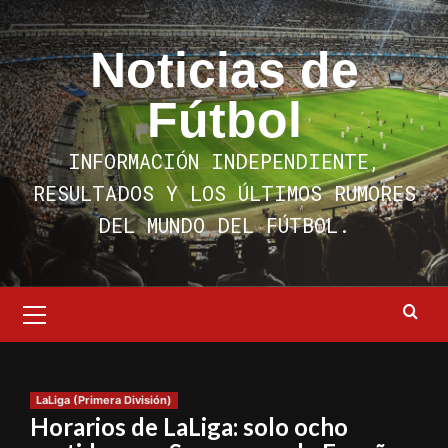
Saltar
al
Noticias de
contenido
Fútbol
INFORMACIÓN INDEPENDIENTE,
RESULTADOS Y LOS ÚLTIMOS RUMORES
DEL MUNDO DEL FÚTBOL.
Menú
primario
LaLiga (Primera División)
Horarios de LaLiga: solo ocho