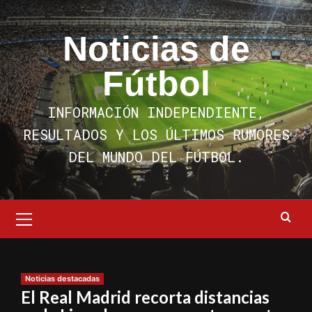
Saltar
al
Noticias de
contenido
Fútbol
INFORMACIÓN INDEPENDIENTE,
RESULTADOS Y LOS ÚLTIMOS RUMORES
DEL MUNDO DEL FÚTBOL.
Menú
primario
Noticias destacadas
El Real Madrid recorta distancias