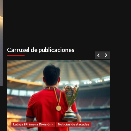
Carrusel de publicaciones
LaLiga (Primera División)
Noticias destacadas
Notici