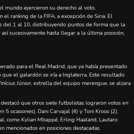
el mundo ejercieron su derecho al voto,
España final Mundial 2026: ocho claves de
su éxito histórico
el ranking de la FIFA, a excepción de Siria. El
admin
20 de julio de 2026
 del 1 al 10, distribuyendo puntos de forma que la
 así sucesivamente hasta llegar a la última posición,
perado para el Real Madrid, que ya había presentado
ue el galardón se iría a Inglaterra. Este resultado
ícius Júnior, estrella del equipo merengue, se alzara
 destacó que otros siete futbolistas lograron votos en
n 5 ocasiones), Dani Carvajal (4) y Toni Kroos (2).
l, como Kylian Mbappé, Erling Haaland, Lautaro
n mencionados en posiciones destacadas.