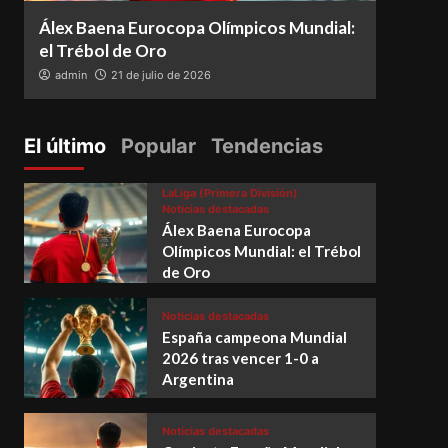
Álex Baena Eurocopa Olímpicos Mundial:
Espa
el Trébol de Oro
vence
admin
21 de julio de 2026
adm
El último
Popular
Tendencias
LaLiga (Primera División)
Noticias destacadas
Álex Baena Eurocopa
Olímpicos Mundial: el Trébol
de Oro
Noticias destacadas
España campeona Mundial
2026 tras vencer 1-0 a
Argentina
Noticias destacadas