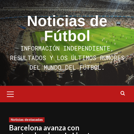
Saltar
al
Noticias de
contenido
Fútbol
INFORMACIÓN INDEPENDIENTE,
RESULTADOS Y LOS ÚLTIMOS RUMORES
DEL MUNDO DEL FÚTBOL.
Menú
primario
Noticias destacadas
Barcelona avanza con